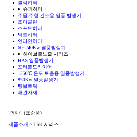
블럭히터
슈퍼히터
+
주물,주형 건조용 열풍 발생기
조이클린
스포트히터
덕트히터
인라인히터
60~240Kw 열풍발생기
하이브로노즐 시리즈
+
HAS 열풍발생기
포터블드라이어
1350℃ 온도 토출용 열풍발생기
850Kw 열풍발생기
링블로워
배관자재
TSK C (표준품)
제품소개
> TSK 시리즈