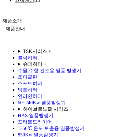
고객센터
제품소개
제품안내
TSK시리즈
+
블럭히터
슈퍼히터
+
주물,주형 건조용 열풍 발생기
조이클린
스포트히터
덕트히터
인라인히터
60~240Kw 열풍발생기
하이브로노즐 시리즈
+
HAS 열풍발생기
포터블드라이어
1350℃ 온도 토출용 열풍발생기
850Kw 열풍발생기