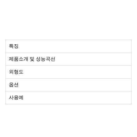
특징
제품소개 및 성능곡선
외형도
옵션
사용예