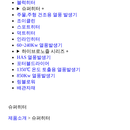
블럭히터
슈퍼히터
+
주물,주형 건조용 열풍 발생기
조이클린
스포트히터
덕트히터
인라인히터
60~240Kw 열풍발생기
하이브로노즐 시리즈
+
HAS 열풍발생기
포터블드라이어
1350℃ 온도 토출용 열풍발생기
850Kw 열풍발생기
링블로워
배관자재
슈퍼히터
제품소개
> 슈퍼히터