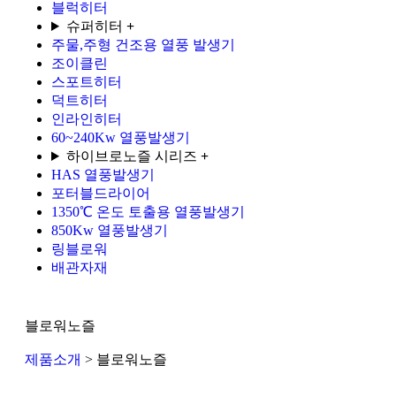
블럭히터
슈퍼히터
+
주물,주형 건조용 열풍 발생기
조이클린
스포트히터
덕트히터
인라인히터
60~240Kw 열풍발생기
하이브로노즐 시리즈
+
HAS 열풍발생기
포터블드라이어
1350℃ 온도 토출용 열풍발생기
850Kw 열풍발생기
링블로워
배관자재
블로워노즐
제품소개
> 블로워노즐