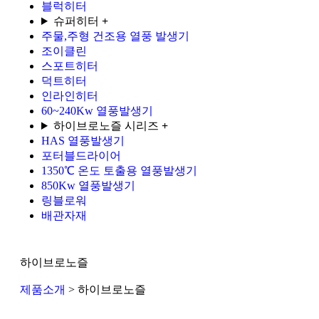
블럭히터
슈퍼히터
+
주물,주형 건조용 열풍 발생기
조이클린
스포트히터
덕트히터
인라인히터
60~240Kw 열풍발생기
하이브로노즐 시리즈
+
HAS 열풍발생기
포터블드라이어
1350℃ 온도 토출용 열풍발생기
850Kw 열풍발생기
링블로워
배관자재
하이브로노즐
제품소개
> 하이브로노즐